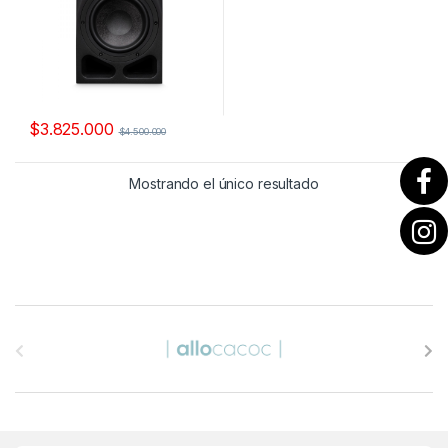
$
3.825.000
$
4.500.000
Mostrando el único resultado
B
r
a
n