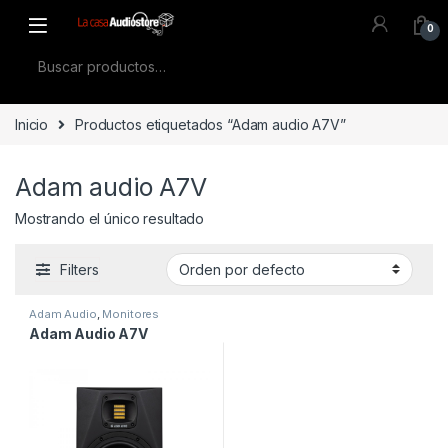
Skip to navigation
Skip to content
0
Buscar por:
Inicio
Productos etiquetados “Adam audio A7V”
Adam audio A7V
Mostrando el único resultado
Filters
Adam Audio
,
Monitores
Adam Audio A7V