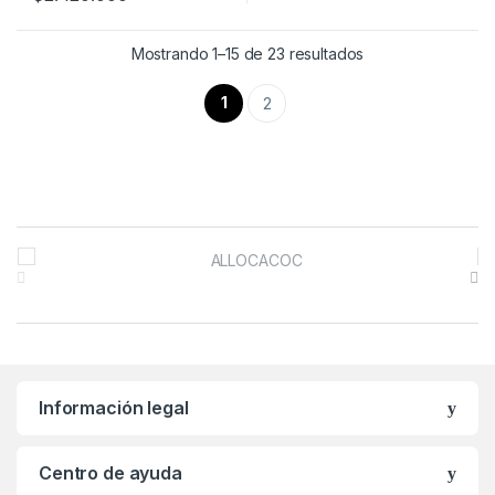
Mostrando 1–15 de 23 resultados
1
2
B
r
a
n
Información legal
d
s
Centro de ayuda