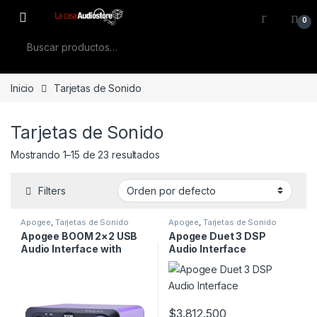
Skip to navigation
Skip to content
0
Buscar por:
Inicio
Tarjetas de Sonido
Tarjetas de Sonido
Mostrando 1–15 de 23 resultados
Filters
Apogee
,
Tarjetas de Sonido
Apogee
,
Tarjetas de Sonido
Apogee BOOM 2×2 USB
Apogee Duet 3 DSP
Audio Interface with
Audio Interface
Hardware DSP FX
$
3.812.500