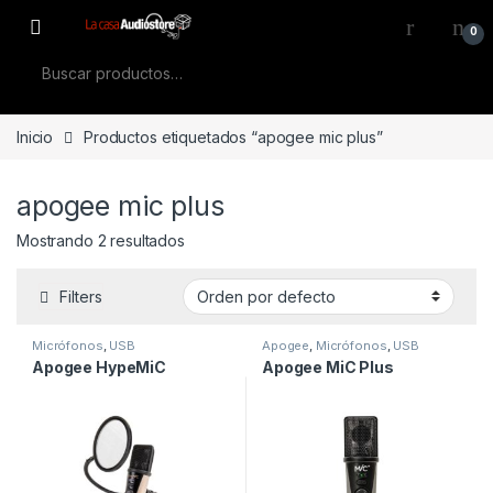
Skip to navigation
Skip to content
0
Buscar por:
Inicio
Productos etiquetados “apogee mic plus”
apogee mic plus
Mostrando 2 resultados
Filters
Micrófonos
,
USB
Apogee
,
Micrófonos
,
USB
Apogee HypeMiC
Apogee MiC Plus