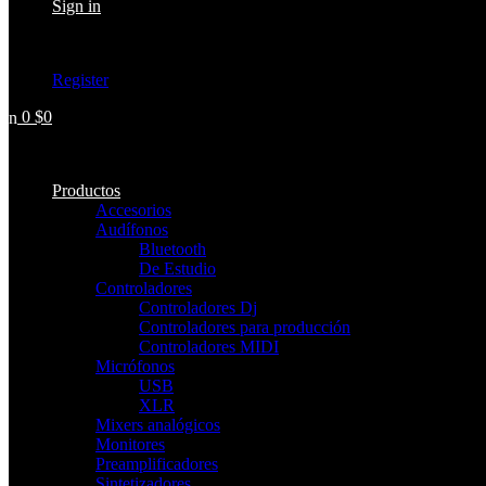
Sign in
Don't have an account ?
Register
0
$
0
No hay productos en el carrito.
Productos
Accesorios
Audífonos
Bluetooth
De Estudio
Controladores
Controladores Dj
Controladores para producción
Controladores MIDI
Micrófonos
USB
XLR
Mixers analógicos
Monitores
Preamplificadores
Sintetizadores