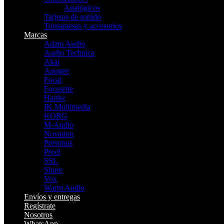
Analógicos
Tarjetas de sonido
Tornamesas y accesorios
Marcas
Adam Audio
Audio Technica
Akai
Apogee
Focal
Focusrite
Hartke
IK Multimedia
KORG
M-Audio
Novation
Presonus
Proel
SSL
Shure
Vox
Warm Audio
Envíos y entregas
Regístrate
Nosotros
WhatsApp