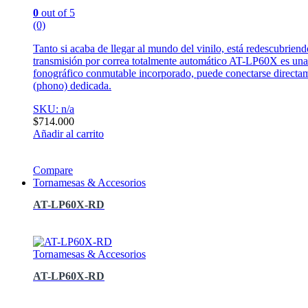
0
out of 5
(0)
Tanto si acaba de llegar al mundo del vinilo, está redescubrien
transmisión por correa totalmente automático AT-LP60X es una op
fonográfico conmutable incorporado, puede conectarse directam
(phono) dedicada.
SKU: n/a
$
714.000
Añadir al carrito
Compare
Tornamesas & Accesorios
AT-LP60X-RD
Tornamesas & Accesorios
AT-LP60X-RD