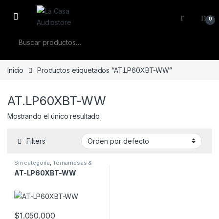
Skip to navigation
Skip to content
0
Buscar por:
Inicio
Productos etiquetados “AT.LP60XBT-WW”
AT.LP60XBT-WW
Mostrando el único resultado
Filters
Sin categoría
,
Tornamesas &
Accesorios
AT-LP60XBT-WW
$
1.050.000