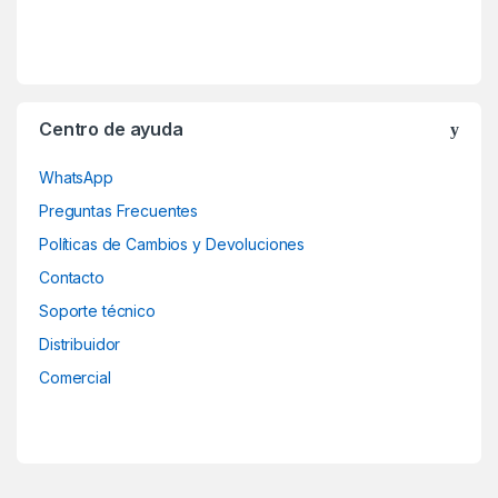
a
r
o
Centro de ayuda
u
WhatsApp
s
Preguntas Frecuentes
e
Políticas de Cambios y Devoluciones
Contacto
l
Soporte técnico
Distribuidor
Comercial