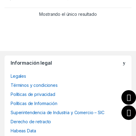
Mostrando el único resultado
B
Información legal
r
Legales
a
Términos y condiciones
n
Políticas de privacidad
d
Políticas de Información
Superintendencia de Industria y Comercio – SIC
s
Derecho de retracto
C
Habeas Data