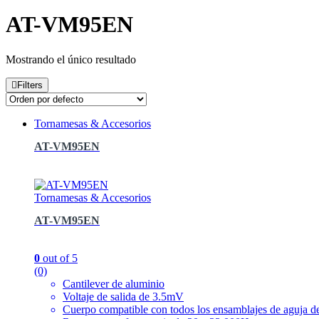
AT-VM95EN
Mostrando el único resultado
Filters
Tornamesas & Accesorios
AT-VM95EN
Tornamesas & Accesorios
AT-VM95EN
0
out of 5
(0)
Cantilever de aluminio
Voltaje de salida de 3.5mV
Cuerpo compatible con todos los ensamblajes de aguja d