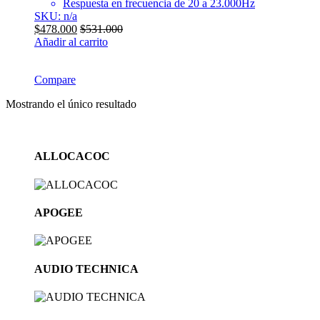
Respuesta en frecuencia de 20 a 23.000Hz
SKU: n/a
$
478.000
$
531.000
Añadir al carrito
Compare
Mostrando el único resultado
Brands
ALLOCACOC
Carousel
APOGEE
AUDIO TECHNICA