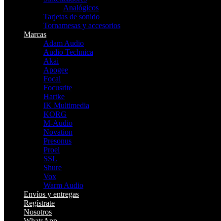
Analógicos
Tarjetas de sonido
Tornamesas y accesorios
Marcas
Adam Audio
Audio Technica
Akai
Apogee
Focal
Focusrite
Hartke
IK Multimedia
KORG
M-Audio
Novation
Presonus
Proel
SSL
Shure
Vox
Warm Audio
Envíos y entregas
Regístrate
Nosotros
WhatsApp