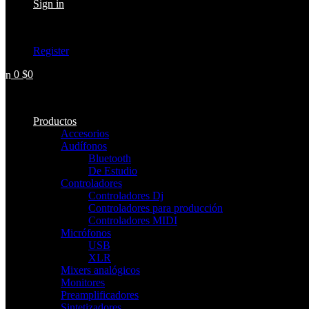
Sign in
Don't have an account ?
Register
0
$
0
No hay productos en el carrito.
Productos
Accesorios
Audífonos
Bluetooth
De Estudio
Controladores
Controladores Dj
Controladores para producción
Controladores MIDI
Micrófonos
USB
XLR
Mixers analógicos
Monitores
Preamplificadores
Sintetizadores