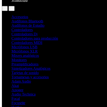
Accesorios
Audífonos Bluetooth
Audífonos de Estudio
Controladores
Controladores Dj
Controladores para producción
Controladores MIDI
Micrófonos USB
Micrófonos XLR
Mixers analógicos
Monitores
Preamplificadores
Sintetizadores Analógicos
Tarjetas de sonido
Tornamesas y accesorios
Adam Audio
Akai
Apogee
Audio Technica
Focal
Focusrite