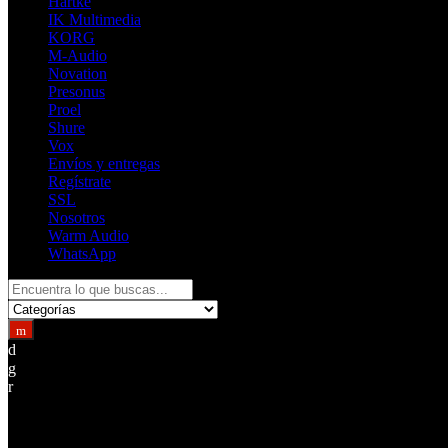
Hartke
IK Multimedia
KORG
M-Audio
Novation
Presonus
Proel
Shure
Vox
Envíos y entregas
Regístrate
SSL
Nosotros
Warm Audio
WhatsApp
Search
for:
Returning Customer ?