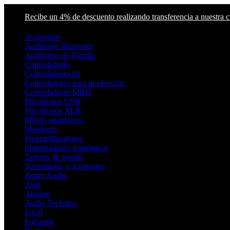
Skip
Skip
Recibe un 4% de descuento realizando transferencia a nuestra
to
to
navigation
content
Accesorios
Audífonos Bluetooth
Audífonos de Estudio
Controladores
Controladores Dj
Controladores para producción
Controladores MIDI
Micrófonos USB
Micrófonos XLR
Mixers analógicos
Monitores
Preamplificadores
Sintetizadores Analógicos
Tarjetas de sonido
Tornamesas y accesorios
Adam Audio
Akai
Apogee
Audio Technica
Focal
Focusrite