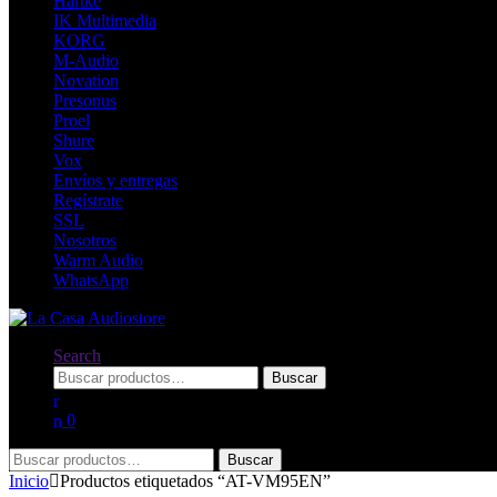
Hartke
IK Multimedia
KORG
M-Audio
Novation
Presonus
Proel
Shure
Vox
Envíos y entregas
Regístrate
SSL
Nosotros
Warm Audio
WhatsApp
Search
Buscar
Buscar
por:
0
Buscar
Buscar
por:
Inicio
Productos etiquetados “AT-VM95EN”