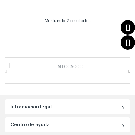
Mostrando 2 resultados
B
r
a
n
Información legal
d
s
Centro de ayuda