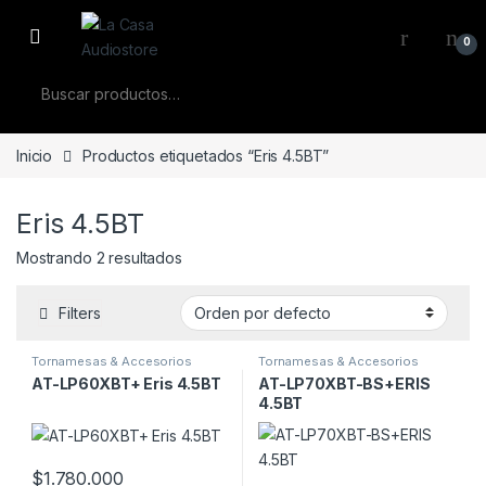
Skip to navigation
Skip to content
0
Buscar por:
Inicio
Productos etiquetados “Eris 4.5BT”
Eris 4.5BT
Mostrando 2 resultados
Filters
Tornamesas & Accesorios
Tornamesas & Accesorios
AT-LP60XBT+ Eris 4.5BT
AT-LP70XBT-BS+ERIS
4.5BT
$
1.780.000