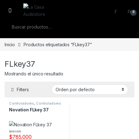
Skip to navigation
Skip to content
0
Buscar por:
Inicio
Productos etiquetados “FLkey37”
FLkey37
Mostrando el único resultado
Filters
Controladores
,
Controladores
Midi
Novation FLkey 37
$
981.000
$
785.000