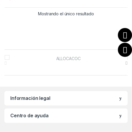
Mostrando el único resultado
B
r
a
n
Información legal
d
s
Centro de ayuda
C