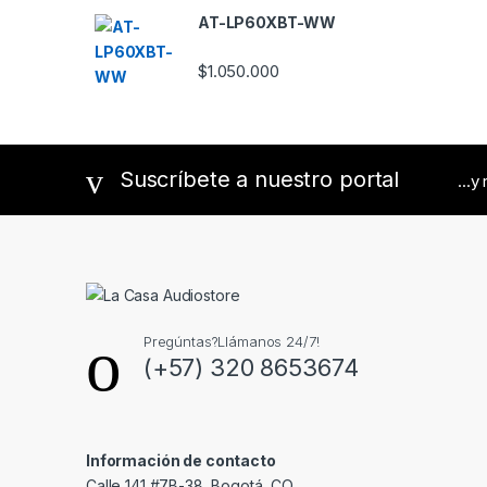
AT-LP60XBT-WW
a
r
$
1.050.000
o
u
Suscríbete a nuestro portal
...y
s
e
l
Pregúntas?Llámanos 24/7!
(+57) 320 8653674
Información de contacto
Calle 141 #7B-38, Bogotá, CO.