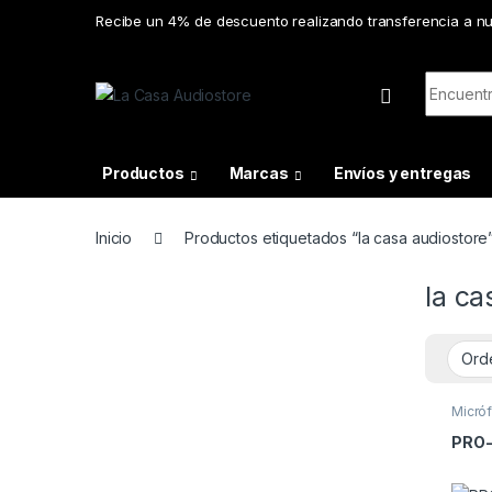
Skip to navigation
Skip to content
Recibe un 4% de descuento realizando transferencia a n
Search f
Productos
Marcas
Envíos y entregas
Inicio
Productos etiquetados “la casa audiostore
la ca
Micró
PRO-