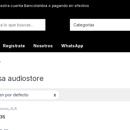
uestra cuenta Bancolombia o pagando en efectivo
or:
Regístrate
Nosotros
WhatsApp
”
sa audiostore
fonos
,
XLR
35