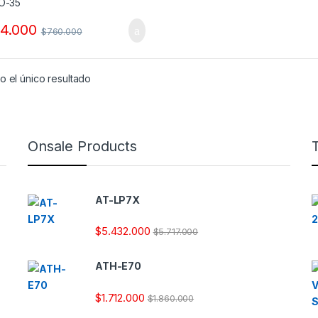
4.000
$
760.000
 el único resultado
Onsale Products
AT-LP7X
$
5.432.000
$
5.717.000
ATH-E70
$
1.712.000
$
1.860.000