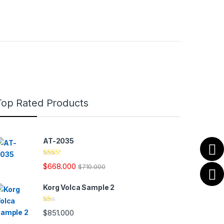
Top Rated Products
AT-2035
Valor
$
668.000
$
710.000
ado
en
2.28
Korg Volca Sample 2
de 5
Va
$
851.000
lo
ra