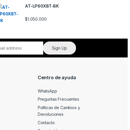
do
AT-LP60XBT-BK
en
1.
00
$
1.050.000
de
5
Sign Up
Centro de ayuda
WhatsApp
Preguntas Frecuentes
Políticas de Cambios y
Devoluciones
Contacto