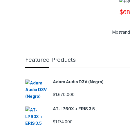
$
68
Mostrando
B
Featured Products
r
a
Adam Audio D3V (Negro)
n
$
1.670.000
d
AT-LP60X + ERIS 3.5
s
$
1.174.000
C