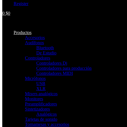
Register
0
$
0
No hay productos en el carrito.
Productos
Accesorios
Audífonos
Bluetooth
De Estudio
Controladores
Controladores Dj
Controladores para producción
Controladores MIDI
Micrófonos
USB
XLR
Mixers analógicos
Monitores
Preamplificadores
Sintetizadores
Analógicos
Tarjetas de sonido
Tornamesas y accesorios