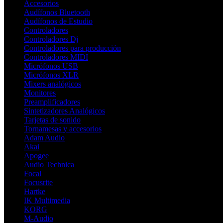
Accesorios
Audífonos Bluetooth
Audífonos de Estudio
Controladores
Controladores Dj
Controladores para producción
Controladores MIDI
Micrófonos USB
Micrófonos XLR
Mixers analógicos
Monitores
Preamplificadores
Sintetizadores Analógicos
Tarjetas de sonido
Tornamesas y accesorios
Adam Audio
Akai
Apogee
Audio Technica
Focal
Focusrite
Hartke
IK Multimedia
KORG
M-Audio