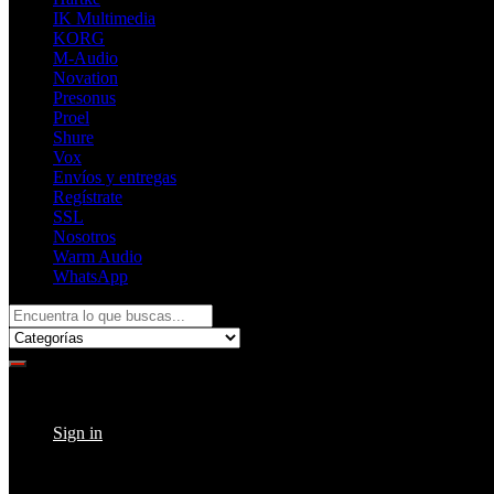
IK Multimedia
KORG
M-Audio
Novation
Presonus
Proel
Shure
Vox
Envíos y entregas
Regístrate
SSL
Nosotros
Warm Audio
WhatsApp
Search
for:
Returning Customer ?
Sign in
Don't have an account ?