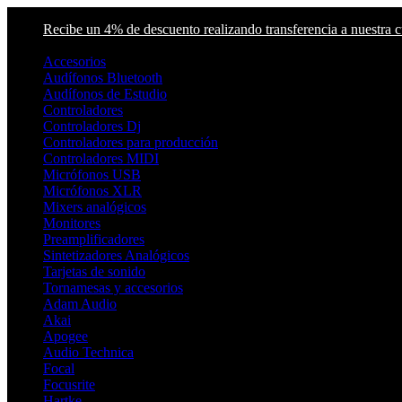
Skip
Skip
Recibe un 4% de descuento realizando transferencia a nuestra
to
to
navigation
content
Accesorios
Audífonos Bluetooth
Audífonos de Estudio
Controladores
Controladores Dj
Controladores para producción
Controladores MIDI
Micrófonos USB
Micrófonos XLR
Mixers analógicos
Monitores
Preamplificadores
Sintetizadores Analógicos
Tarjetas de sonido
Tornamesas y accesorios
Adam Audio
Akai
Apogee
Audio Technica
Focal
Focusrite
Hartke