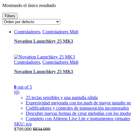
Mostrando el único resultado
Filters
Controladores
,
Controladores Midi
Novation Launchkey 25 MK3
Controladores
,
Controladores Midi
Novation Launchkey 25 MK3
0
out of 5
(0)
25 teclas sensibles y una pantalla nítida
Expresividad mejorada con los
pads
de mayor tamaño sens
Codificadores y controles de transposición incorporados
Descubre nuevas formas de crear melodías con los modos
Completo con Ableton Live Lite e instrumentos virtuales
SKU: n/a
$
709.000
$
834.000