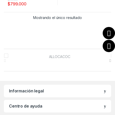
$
799.000
Mostrando el único resultado
B
r
a
n
Información legal
d
s
Centro de ayuda