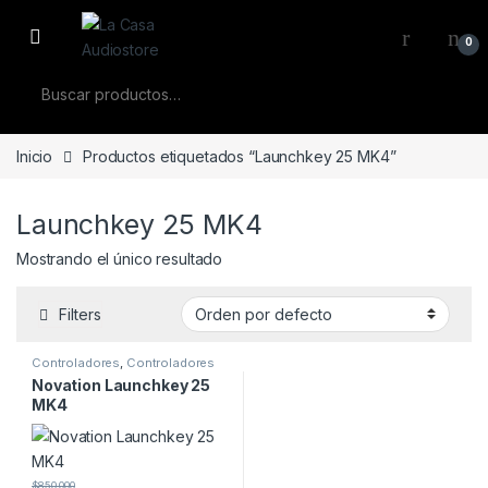
Skip to navigation
Skip to content
0
Buscar por:
Inicio
Productos etiquetados “Launchkey 25 MK4”
Launchkey 25 MK4
Mostrando el único resultado
Filters
Controladores
,
Controladores
Midi
Novation Launchkey 25
MK4
$
850.000