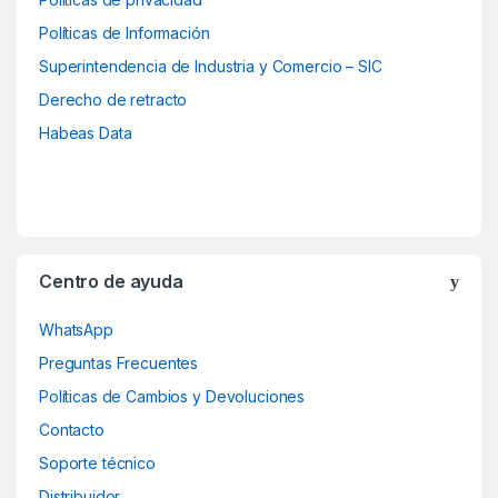
d
Políticas de Información
Superintendencia de Industria y Comercio – SIC
s
Derecho de retracto
C
Habeas Data
a
r
o
Centro de ayuda
u
WhatsApp
s
Preguntas Frecuentes
e
Políticas de Cambios y Devoluciones
Contacto
l
Soporte técnico
Distribuidor