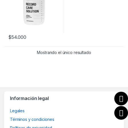
$
54.000
Mostrando el único resultado
B
Información legal
r
Legales
a
Términos y condiciones
n
Políticas de privacidad