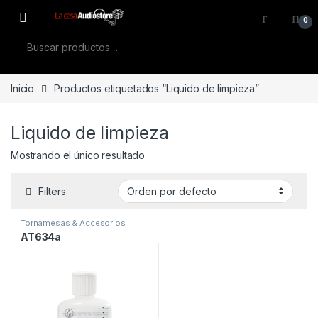
Skip to navigation
Skip to content
0
Buscar por:
Inicio
Productos etiquetados “Liquido de limpieza”
Liquido de limpieza
Mostrando el único resultado
Filters
Tornamesas & Accesorios
AT634a