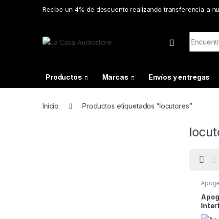
Skip to navigation
Skip to content
Recibe un 4% de descuento realizando transferencia a n
Search f
Productos
Marcas
Envíos y entregas
Inicio
Productos etiquetados “locutores”
locut
Apog
Apog
Inte