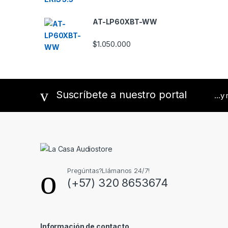
C
AT-LP60XBT-WW
a
r
$
1.050.000
o
u
Suscríbete a nuestro portal
...y
s
e
l
Pregúntas?Llámanos 24/7!
(+57) 320 8653674
Información de contacto