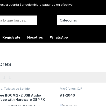
uestra cuenta Bancolombia o pagando en efectivo
or:
Regístrate
Nosotros
WhatsApp
ores
ee
,
Tarjetas de Sonido
Micrófonos
,
XLR
ee BOOM 2×2 USB Audio
AT-2040
rface with Hardware DSP FX