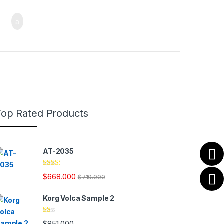
Top Rated Products
AT-2035
Valor
$
668.000
$
710.000
ado
en
2.28
Korg Volca Sample 2
de 5
Va
$
851.000