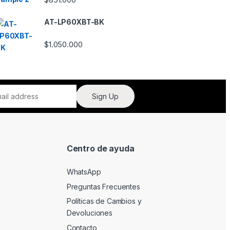
lo
ra
do
AT-LP60XBT-BK
en
1.
00
$
1.050.000
de
5
Sign Up
Centro de ayuda
WhatsApp
Preguntas Frecuentes
Políticas de Cambios y
Devoluciones
Contacto