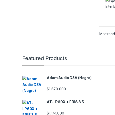
Mostrand
B
Featured Products
r
a
Adam Audio D3V (Negro)
n
$
1.670.000
d
AT-LP60X + ERIS 3.5
s
$
1.174.000