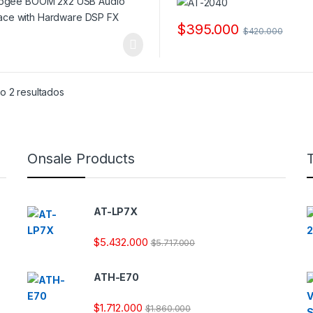
$
395.000
$
420.000
o 2 resultados
Onsale Products
AT-LP7X
$
5.432.000
$
5.717.000
ATH-E70
$
1.712.000
$
1.860.000