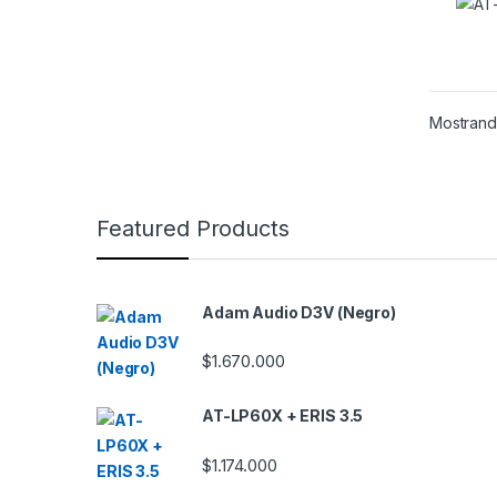
Mostrando
B
Featured Products
r
a
Adam Audio D3V (Negro)
n
$
1.670.000
d
AT-LP60X + ERIS 3.5
s
$
1.174.000
C