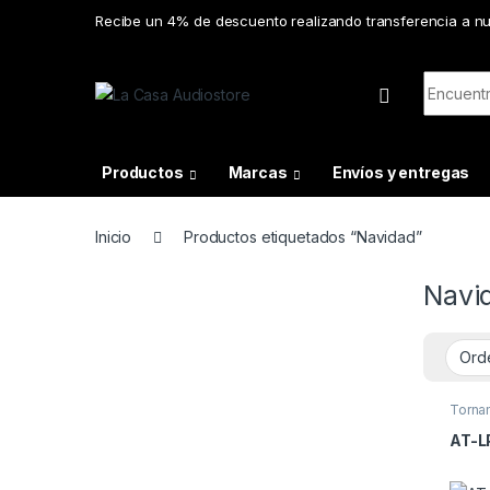
Skip to navigation
Skip to content
Recibe un 4% de descuento realizando transferencia a n
Search f
Productos
Marcas
Envíos y entregas
Inicio
Productos etiquetados “Navidad”
Navi
Torna
AT-L