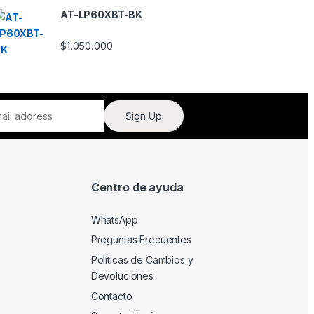
do
AT-LP60XBT-BK
en
1.
00
$
1.050.000
de
5
Sign Up
Centro de ayuda
WhatsApp
Preguntas Frecuentes
Políticas de Cambios y
Devoluciones
Contacto