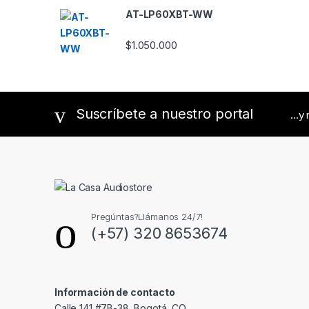
AT-LP60XBT-WW
a
r
$
1.050.000
o
u
Suscríbete a nuestro portal
...y
s
e
l
Pregúntas?Llámanos 24/7!
(+57) 320 8653674
Información de contacto
Calle 141 #7B-38, Bogotá, CO.