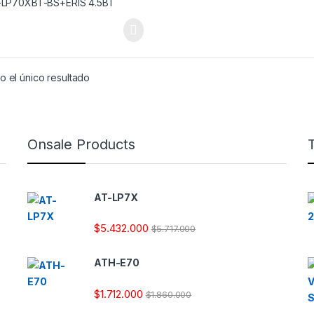
 el único resultado
Onsale Products
AT-LP7X
$
5.432.000
$
5.717.000
ATH-E70
$
1.712.000
$
1.860.000