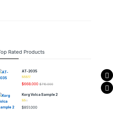
Top Rated Products
AT-2035
Valor
$
668.000
$
710.000
ado
en
2.28
Korg Volca Sample 2
de 5
Va
$
851.000
lo
ra