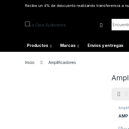
Skip to navigation
Skip to content
Recibe un 4% de descuento realizando transferencia a n
Search f
Productos
Marcas
Envíos y entregas
Inicio
Amplificadores
Ampl
Ampli
AMP G