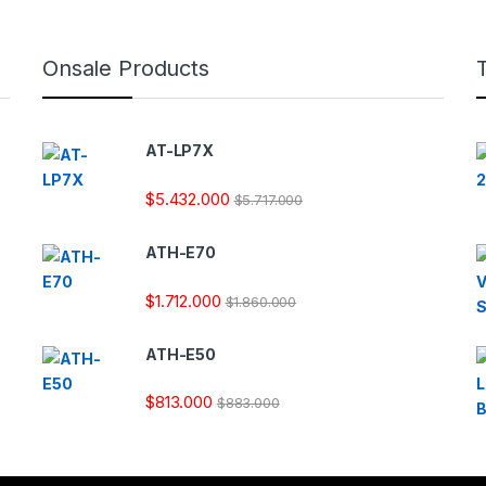
Onsale Products
AT-LP7X
$
5.432.000
$
5.717.000
ATH-E70
$
1.712.000
$
1.860.000
ATH-E50
$
813.000
$
883.000