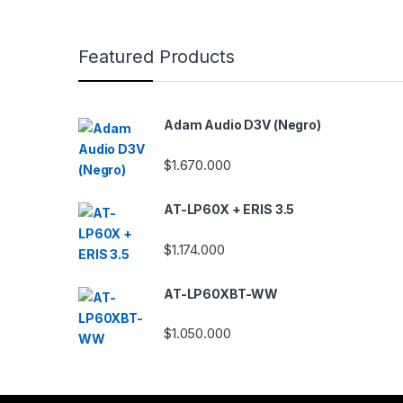
a
n
Featured Products
d
s
Adam Audio D3V (Negro)
C
$
1.670.000
a
AT-LP60X + ERIS 3.5
r
$
1.174.000
o
u
AT-LP60XBT-WW
s
$
1.050.000
e