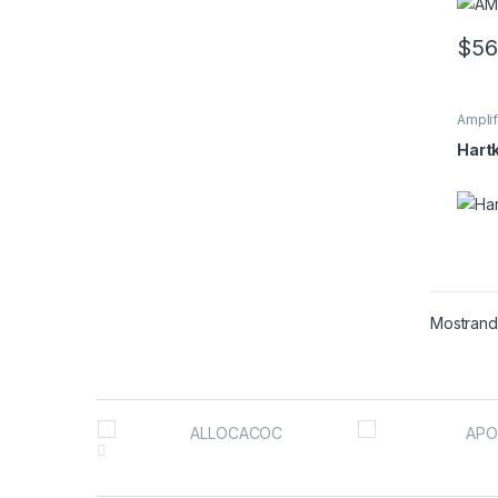
$
56
Ampli
Hart
Mostrand
B
r