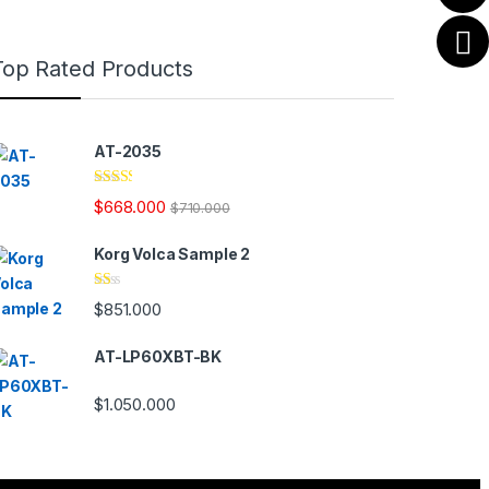
Top Rated Products
AT-2035
Valor
$
668.000
$
710.000
ado
en
2.28
Korg Volca Sample 2
de 5
Va
$
851.000
lo
ra
do
AT-LP60XBT-BK
en
1.
00
$
1.050.000
de
5