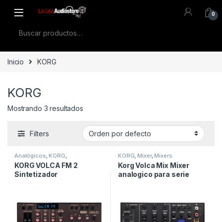
Skip to navigation
Skip to content
0
Buscar por:
Inicio
KORG
KORG
Mostrando 3 resultados
Filters
Analógicos
,
KORG
,
KORG
,
Mixer
,
Mixers
Sintetizadores
KORG VOLCA FM 2
Korg Volca Mix Mixer
Sintetizador
analogico para serie
Volca/Sincro/Bpm/Parlan
tes