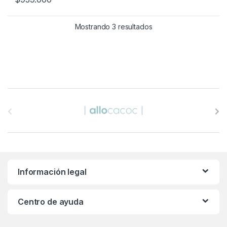
Mostrando 3 resultados
B
r
a
n
Información legal
d
s
Centro de ayuda
C