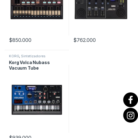
$
850.000
$
762.000
KORG
,
Sintetizadores
Korg Volca Nubass
Vacuum Tube
Synthesizer
$
939.000