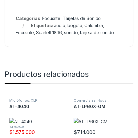
Categorías:
Focusrite
,
Tarjetas de Sonido
Etiquetas:
audio
,
bogotá
,
Calombia
,
Focusrite
,
Scarlett 18i16
,
sonido
,
tarjeta de sonido
Productos relacionados
Micrófonos
,
XLR
Comerciales
,
Hogar
,
Tornamesas & Accesorios
AT-4040
AT-LP60X-GM
$
1.750.000
$
1.575.000
$
714.000