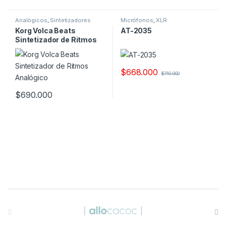
Analógicos
,
Sintetizadores
Micrófonos
,
XLR
Korg Volca Beats
AT-2035
Sintetizador de Ritmos
Analógico
$
668.000
$
710.000
$
690.000
B
r