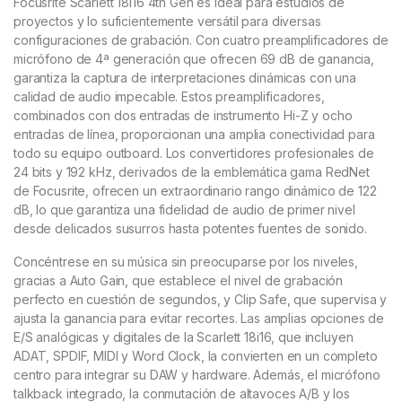
Focusrite Scarlett 18i16 4th Gen es ideal para estudios de
proyectos y lo suficientemente versátil para diversas
configuraciones de grabación. Con cuatro preamplificadores de
micrófono de 4ª generación que ofrecen 69 dB de ganancia,
garantiza la captura de interpretaciones dinámicas con una
calidad de audio impecable. Estos preamplificadores,
combinados con dos entradas de instrumento Hi-Z y ocho
entradas de línea, proporcionan una amplia conectividad para
todo su equipo outboard. Los convertidores profesionales de
24 bits y 192 kHz, derivados de la emblemática gama RedNet
de Focusrite, ofrecen un extraordinario rango dinámico de 122
dB, lo que garantiza una fidelidad de audio de primer nivel
desde delicados susurros hasta potentes fuentes de sonido.
Concéntrese en su música sin preocuparse por los niveles,
gracias a Auto Gain, que establece el nivel de grabación
perfecto en cuestión de segundos, y Clip Safe, que supervisa y
ajusta la ganancia para evitar recortes. Las amplias opciones de
E/S analógicas y digitales de la Scarlett 18i16, que incluyen
ADAT, SPDIF, MIDI y Word Clock, la convierten en un completo
centro para integrar su DAW y hardware. Además, el micrófono
talkback integrado, la conmutación de altavoces A/B y los