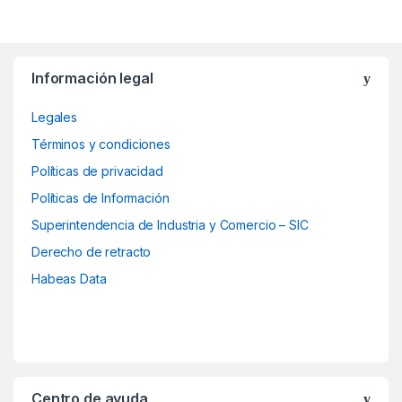
B
Información legal
r
Legales
a
Términos y condiciones
n
Políticas de privacidad
d
Políticas de Información
Superintendencia de Industria y Comercio – SIC
s
Derecho de retracto
C
Habeas Data
a
r
o
Centro de ayuda