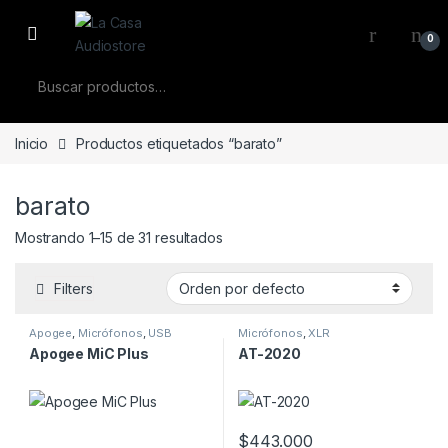
Skip to navigation
Skip to content
0
Buscar por:
Inicio
Productos etiquetados “barato”
barato
Mostrando 1–15 de 31 resultados
Filters
Apogee
,
Micrófonos
,
USB
Micrófonos
,
XLR
Apogee MiC Plus
AT-2020
$
443.000