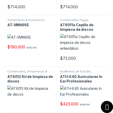
$
714.000
$
714.000
Tornamesas & Accesorios
Comerciales
,
Hogar
,
Tornamesas & Accesorios
AT-VMN95E
AT6011a Cepillo de
limpieza de discos
antiestático
$
190.000
$
202.000
$
72.000
Comerciales
,
Tornamesas &
Audífonos
,
de Estudio
,
Accesorios
Profesionales
AT6012 Kit de limpieza de
ATH-E40 Auriculares In
discos
Ear Profesionales
$
423.000
$
480.000