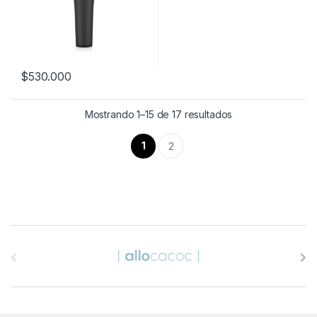
$
530.000
Mostrando 1–15 de 17 resultados
1
2
B
r
a