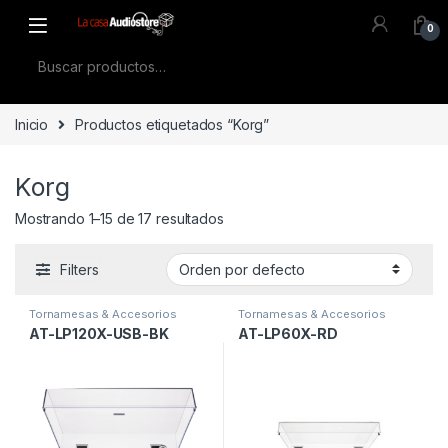
Skip to navigation
Skip to content
0
Buscar por:
Inicio
Productos etiquetados “Korg”
Korg
Mostrando 1–15 de 17 resultados
Filters
Tornamesas & Accesorios
Tornamesas & Accesorios
AT-LP120X-USB-BK
AT-LP60X-RD