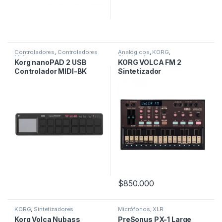
Controladores
,
Controladores
Analógicos
,
KORG
,
Midi
Sintetizadores
Korg nanoPAD 2 USB
KORG VOLCA FM 2
Controlador MIDI-BK
Sintetizador
$
850.000
KORG
,
Sintetizadores
Micrófonos
,
XLR
Korg Volca Nubass
PreSonus PX-1 Large