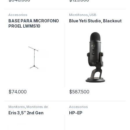
Accesorios
Micrófonos
,
USB
BASE PARA MICROFONO
Blue Yeti Studio, Blackout
PROEL LWMS10
$
74.000
$
587.500
Monitores
,
Monitores de
Accesorios
estudio
,
PreSonus
Eris 3,5” 2nd Gen
HP-EP