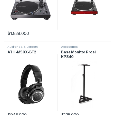
$
1.838.000
Audífonos
,
Bluetooth
Accesorios
ATH-M50X-BT2
Base Monitor Proel
KP840
$
948.000
$
125.000