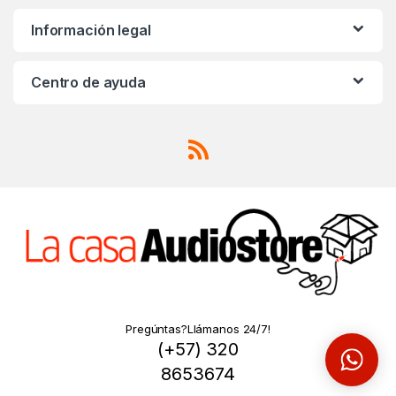
n
Información legal
d
s
Centro de ayuda
C
a
r
o
u
s
e
Pregúntas?Llámanos 24/7!
(+57) 320
l
8653674