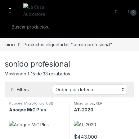
Skip to navigation
Skip to content
0
Buscar por:
Inicio
Productos etiquetados “sonido profesional”
sonido profesional
Mostrando 1–15 de 33 resultados
Filters
Apogee
,
Micrófonos
,
USB
Micrófonos
,
XLR
Apogee MiC Plus
AT-2020
$
443.000