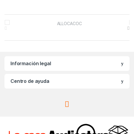
B
r
a
n
Información legal
d
s
Centro de ayuda
C
a
r
o