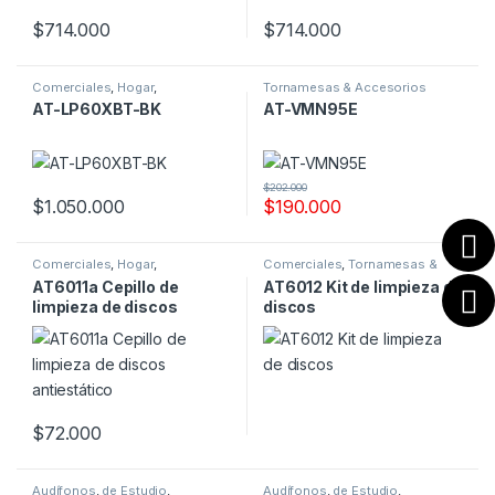
$
714.000
$
714.000
Comerciales
,
Hogar
,
Tornamesas & Accesorios
Tornamesas & Accesorios
AT-LP60XBT-BK
AT-VMN95E
$
202.000
$
1.050.000
$
190.000
Comerciales
,
Hogar
,
Comerciales
,
Tornamesas &
Tornamesas & Accesorios
Accesorios
AT6011a Cepillo de
AT6012 Kit de limpieza de
limpieza de discos
discos
antiestático
$
72.000
Audífonos
,
de Estudio
,
Audífonos
,
de Estudio
,