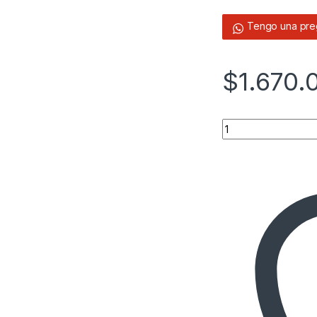
Tengo una preg
$
1.670.
Quantity