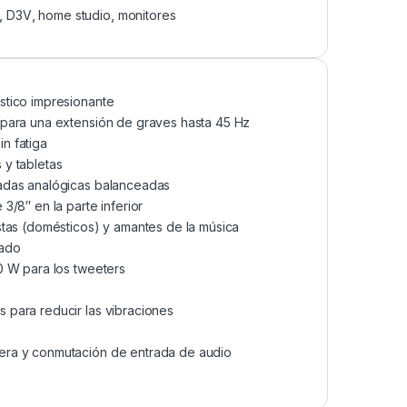
,
D3V
,
home studio
,
monitores
stico impresionante
 para una extensión de graves hasta 45 Hz
n fatiga
 y tabletas
radas analógicas balanceadas
/8″ en la parte inferior
stas (domésticos) y amantes de la música
rado
0 W para los tweeters
 para reducir las vibraciones
era y conmutación de entrada de audio