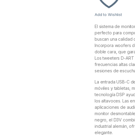
Add to Wishlist
El sistema de monit
perfecto para compo
buscan una calidad 
Incorpora woofers d
doble cara, que gar
Los tweeters D-ART
frecuencias altas cla
sesiones de escuch
La entrada USB-C de
móviles y tabletas, 
tecnología DSP ayuda
los altavoces. Las e
aplicaciones de audi
monitor desmontables
negro, el D3V combi
industrial alemán, o
elegante.