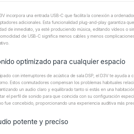
D3V incorpora una entrada USB-C que facilita la conexión a ordenador
ptadores adicionales. Esta funcionalidad plug-and-play garantiza qu
idad de inmediato, ya esté produciendo música, editando vídeos o s
comodidad de USB-C significa menos cables y menos complicaciones, 
tivo.
nido optimizado para cualquier espacio
ipado con interruptores de acústica de sala DSP, el D3V te ayuda a c
orno. Estos conmutadores compensan los problemas habituales relaci
antizando un audio claro y equilibrado tanto si estás en una habitac
star el perfil de sonido para que coincida con su configuración espe
o fue concebido, proporcionando una experiencia auditiva más prec
dio potente y preciso