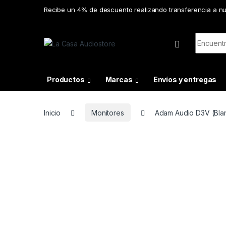
Skip to navigation
Skip to content
Recibe un 4% de descuento realizando transferencia a n
Search f
Productos
Marcas
Envíos y entregas
Inicio
Monitores
Adam Audio D3V (Bla