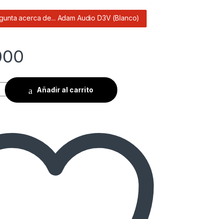
unta acerca de... Adam Audio D3V (Blanco)
000
Añadir al carrito