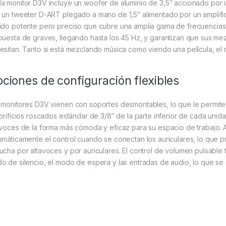
a monitor D3V incluye un woofer de aluminio de 3,5″ accionado por u
 un tweeter D-ART plegado a mano de 1,5″ alimentado por un amplif
ido potente pero preciso que cubre una amplia gama de frecuencias.
puesta de graves, llegando hasta los 45 Hz, y garantizan que sus me
esitan. Tanto si está mezclando música como viendo una película, el 
ciones de configuración flexibles
 monitores D3V vienen con soportes desmontables, lo que le permite c
 orificios roscados estándar de 3/8″ de la parte inferior de cada unidad
avoces de la forma más cómoda y eficaz para su espacio de trabajo. A
omáticamente el control cuando se conectan los auriculares, lo que pr
ucha por altavoces y por auriculares. El control de volumen pulsable 
o de silencio, el modo de espera y las entradas de audio, lo que se s