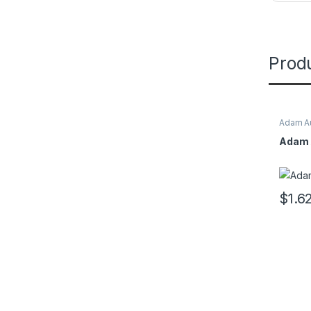
Prod
Adam A
Adam 
$
1.6