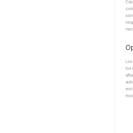
Cad
con
son
res
nec
Op
Los
los
alt
aut
esc
mod