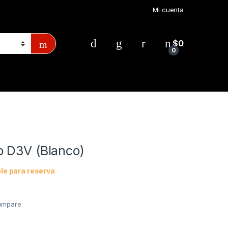
Mi cuenta
$
0
0
 D3V (Blanco)
le para reserva
ompare