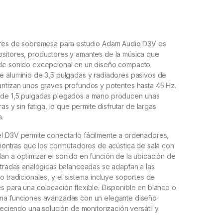
ores de sobremesa para estudio Adam Audio D3V es
sitores, productores y amantes de la música que
de sonido excepcional en un diseño compacto.
e aluminio de 3,5 pulgadas y radiadores pasivos de
antizan unos graves profundos y potentes hasta 45 Hz.
 de 1,5 pulgadas plegados a mano producen unas
ras y sin fatiga, lo que permite disfrutar de largas
a.
l D3V permite conectarlo fácilmente a ordenadores,
mientras que los conmutadores de acústica de sala con
n a optimizar el sonido en función de la ubicación de
ntradas analógicas balanceadas se adaptan a las
o tradicionales, y el sistema incluye soportes de
 para una colocación flexible. Disponible en blanco o
na funciones avanzadas con un elegante diseño
freciendo una solución de monitorización versátil y