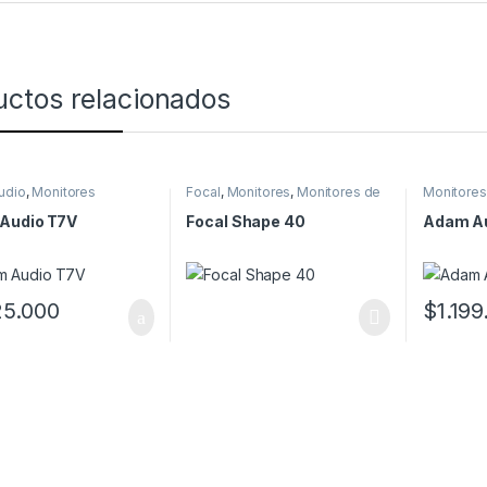
uctos relacionados
udio
,
Monitores
Focal
,
Monitores
,
Monitores de
Monitores
estudio
Audio T7V
Focal Shape 40
Adam A
25.000
$
1.199