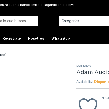
uestra cuenta Bancolombia o pagando en efectivo
or:
Regístrate
Nosotros
WhatsApp
nco)
Monitores
Adam Audio
Availability:
Disponib
C