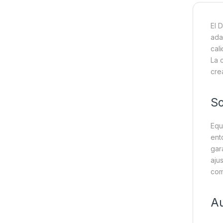
El 
ada
cal
La 
crea
So
Equ
ent
gar
aju
com
Au