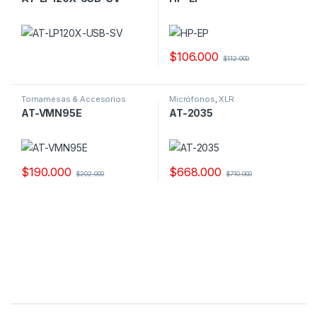
$
106.000
$
112.000
Tornamesas & Accesorios
Micrófonos
,
XLR
AT-VMN95E
AT-2035
$
190.000
$
668.000
$
202.000
$
710.000