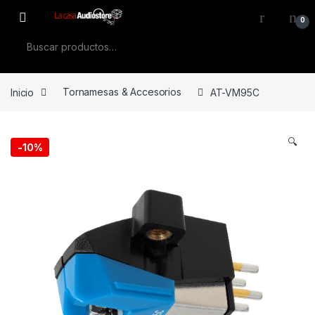
Skip to navigation
Skip to content
0
Buscar por:
Inicio
Tornamesas & Accesorios
AT-VM95C
🔍
-
10%