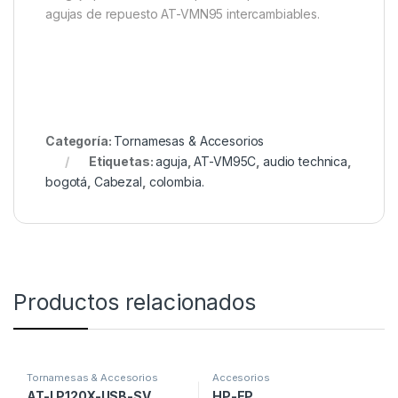
agujas de repuesto AT-VMN95 intercambiables.
Categoría:
Tornamesas & Accesorios
Etiquetas:
aguja
,
AT-VM95C
,
audio technica
,
bogotá
,
Cabezal
,
colombia.
Productos relacionados
Tornamesas & Accesorios
Accesorios
AT-LP120X-USB-SV
HP-EP