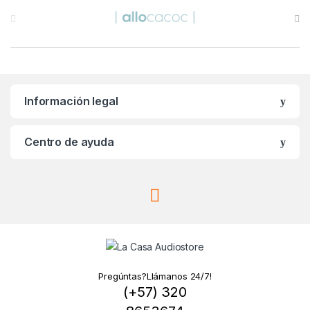
B
r
a
n
Información legal
d
s
Centro de ayuda
C
a
r
o
u
Pregúntas?Llámanos 24/7!
(+57) 320
s