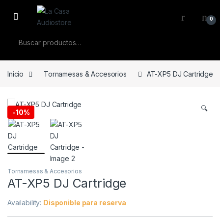
Skip to navigation
Skip to content
0
Buscar por:
Inicio
Tornamesas & Accesorios
AT-XP5 DJ Cartridge
🔍
-
10%
Tornamesas & Accesorios
AT-XP5 DJ Cartridge
Availability:
Disponible para reserva