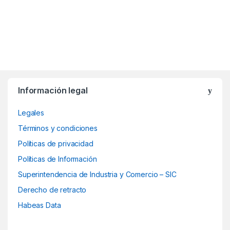
B
Información legal
r
Legales
a
Términos y condiciones
n
Políticas de privacidad
d
Políticas de Información
Superintendencia de Industria y Comercio – SIC
s
Derecho de retracto
C
Habeas Data
a