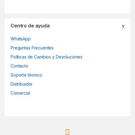
r
o
Centro de ayuda
u
WhatsApp
s
Preguntas Frecuentes
e
Políticas de Cambios y Devoluciones
Contacto
l
Soporte técnico
Distribuidor
Comercial