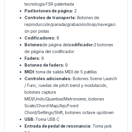
tecnología FSR patentada
Pad botones de página:
2
Controles de transporte:
Botones de
reproducción/parada/grabación/loop/navegaci
ón por pistas
Codificadores:
8
Botones
de página del
codificador:
2 botones
de página del codificador
Faders:
9
Botones de faders:
9
MIDI:
toma de salida MIDI de 5 patillas
Controles adicionales:
Botones Scene Launch
/ Func, ruedas de pitch bend y modulación,
botones capture
MIDI/Undo/Quantise/Metronome, botones
Scale/Chord Map/Arp/Fixed
Chord/Settings/Shift, botones octave up/down
USB:
Toma USB C
Entrada de pedal de resonancia:
Toma jack