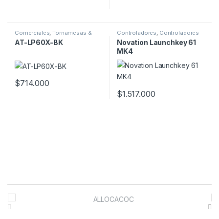
Comerciales
,
Tornamesas &
Controladores
,
Controladores
Accesorios
Midi
AT-LP60X-BK
Novation Launchkey 61
MK4
$
714.000
$
1.517.000
B
r