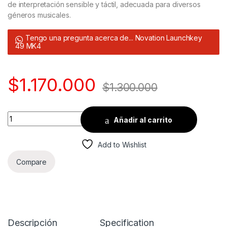
de interpretación sensible y táctil, adecuada para diversos
géneros musicales.
Tengo una pregunta acerca de... Novation Launchkey
49 MK4
$
1.170.000
$
1.300.000
Quantity
Añadir al carrito
Add to Wishlist
Compare
Descripción
Specification