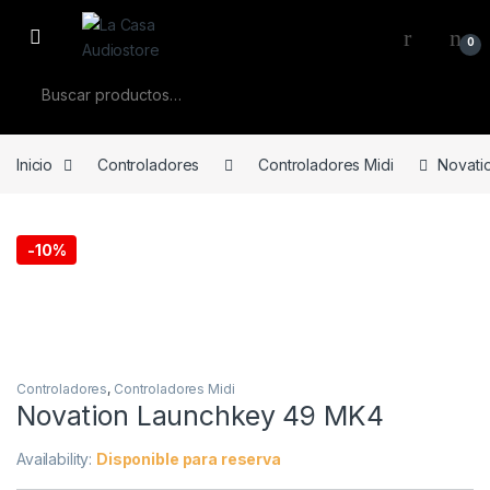
Skip to navigation
Skip to content
0
Buscar por:
Inicio
Controladores
Controladores Midi
Novati
-
10%
Controladores
,
Controladores Midi
Novation Launchkey 49 MK4
Availability:
Disponible para reserva